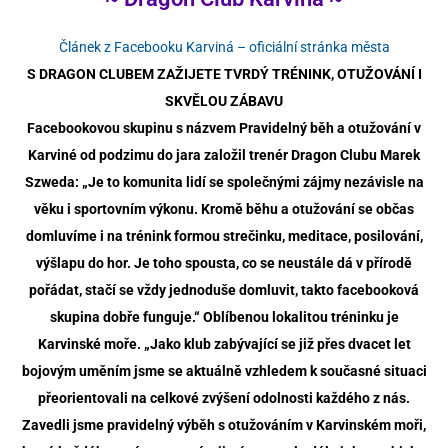
Článek z Facebooku Karviná – oficiální stránka města
S DRAGON CLUBEM ZAŽIJETE TVRDÝ TRÉNINK, OTUŽOVÁNÍ I
SKVĚLOU ZÁBAVU
Facebookovou skupinu s názvem Pravidelný běh a otužování v
Karviné od podzimu do jara založil trenér Dragon Clubu Marek
Szweda: „Je to komunita lidí se společnými zájmy nezávisle na
věku i sportovním výkonu. Kromě běhu a otužování se občas
domluvíme i na trénink formou strečinku, meditace, posilování,
výšlapu do hor. Je toho spousta, co se neustále dá v přírodě
pořádat, stačí se vždy jednoduše domluvit, takto facebooková
skupina dobře funguje.“ Oblíbenou lokalitou tréninku je
Karvinské moře. „Jako klub zabývající se již přes dvacet let
bojovým uměním jsme se aktuálně vzhledem k současné situaci
přeorientovali na celkové zvýšení odolnosti každého z nás.
Zavedli jsme pravidelný výběh s otužováním v Karvinském moři,