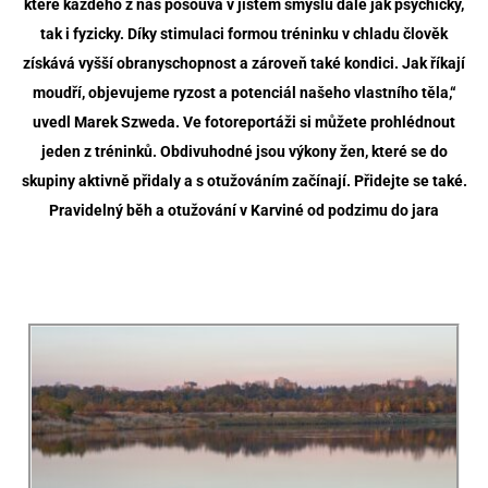
které každého z nás posouvá v jistém smyslu dále jak psychicky,
tak i fyzicky. Díky stimulaci formou tréninku v chladu člověk
získává vyšší obranyschopnost a zároveň také kondici. Jak říkají
moudří, objevujeme ryzost a potenciál našeho vlastního těla,“
uvedl Marek Szweda. Ve fotoreportáži si můžete prohlédnout
jeden z tréninků. Obdivuhodné jsou výkony žen, které se do
skupiny aktivně přidaly a s otužováním začínají. Přidejte se také.
Pravidelný běh a otužování v Karviné od podzimu do jara